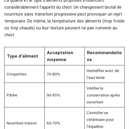
La qualité et le type d’aliments proposés influencent
considérablement l’appétit du chiot. Un changement brutal de
nourriture sans transition progressive peut provoquer un rejet
temporaire. De même, la température des aliments (trop froids
ou trop chauds) ou leur texture peuvent ne pas convenir au
chiot.
Acceptation
Recommandatio
Type d’aliment
moyenne
ns
Humidifier avec de
Croquettes
70-80%
l’eau tiède
Vérifier la
Pâtée
90-95%
conservation après
ouverture
Consulter un
vétérinaire pour
Nourriture maison
60-70%
l’équilibre